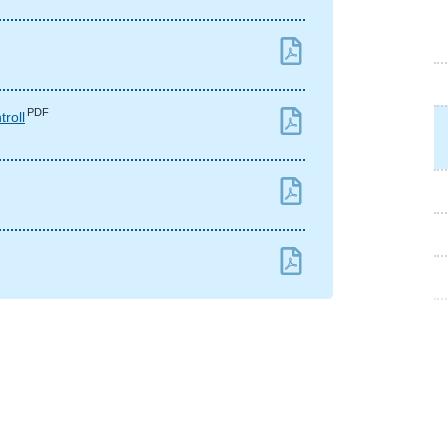
PDF
troll