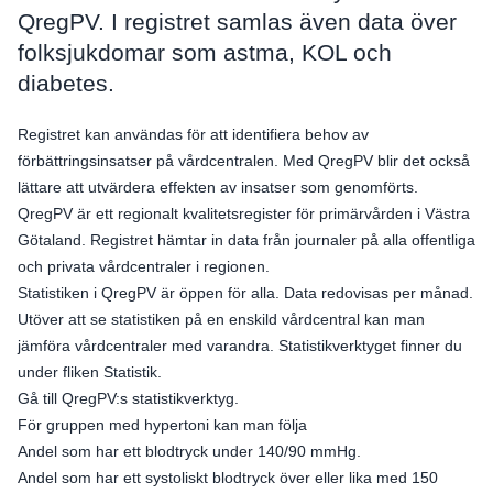
QregPV. I registret samlas även data över
folksjukdomar som astma, KOL och
diabetes.
Registret kan användas för att identifiera behov av
förbättringsinsatser på vårdcentralen. Med QregPV blir det också
lättare att utvärdera effekten av insatser som genomförts.
QregPV är ett regionalt kvalitetsregister för primärvården i Västra
Götaland. Registret hämtar in data från journaler på alla offentliga
och privata vårdcentraler i regionen.
Statistiken i QregPV är öppen för alla. Data redovisas per månad.
Utöver att se statistiken på en enskild vårdcentral kan man
jämföra vårdcentraler med varandra. Statistikverktyget finner du
under fliken Statistik.
Gå till QregPV:s statistikverktyg.
För gruppen med hypertoni kan man följa
Andel som har ett blodtryck under 140/90 mmHg.
Andel som har ett systoliskt blodtryck över eller lika med 150