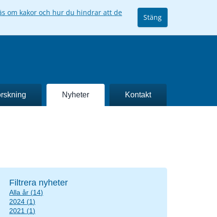
äs om kakor och hur du hindrar att de
Stäng
rskning
Nyheter
Kontakt
Filtrera nyheter
Alla år
(
14
)
2024
(
1
)
2021
(
1
)