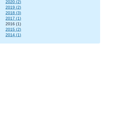
2020
(
2
)
2019
(
2
)
2018
(
3
)
2017
(
1
)
2016
(
1
)
2015
(
2
)
2014
(
1
)