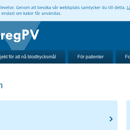
pplevelse. Genom att besöka vår webbplats samtycker du till detta.
L
ar endast om kakor får användas.
jekt för att nå blodtrycksmål
För patienter
Fo
n